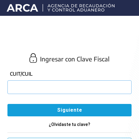
Portal
principal
de
ARCA
Ingresar con Clave Fiscal
CUIT/CUIL
¿Olvidaste tu clave?