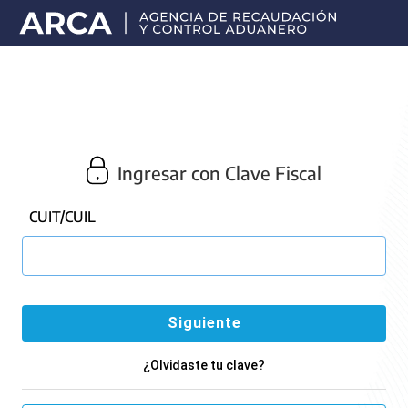
Portal
principal
de
ARCA
Ingresar con Clave Fiscal
CUIT/CUIL
¿Olvidaste tu clave?