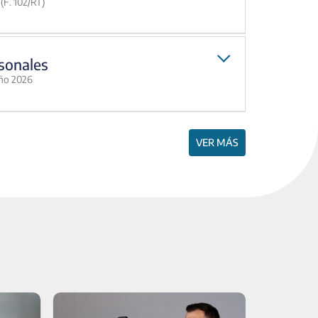
(F. 102/RT)
sonales
año 2026
VER MÁS