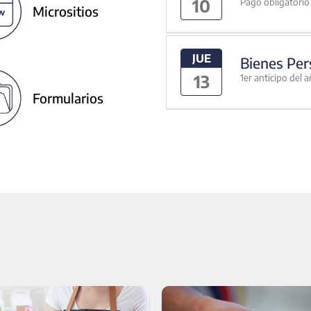
10
Pago obligatorio 
Micrositios
JUE
Bienes Per
13
1er anticipo del 
Formularios