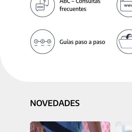
ABC – Consultas
next
frecuentes
buttons
to
change
the
displayed
Guías paso a paso
slide.
NOVEDADES