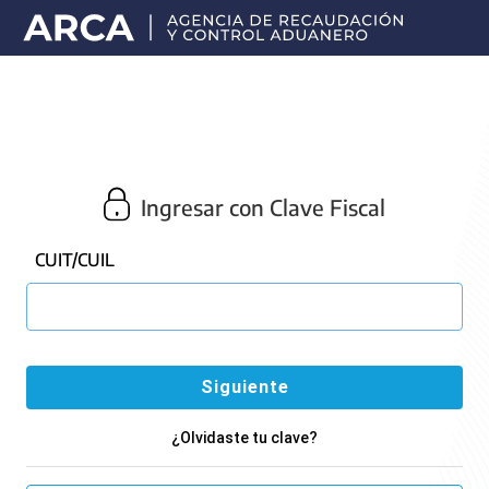
Portal
principal
de
ARCA
Ingresar con Clave Fiscal
CUIT/CUIL
¿Olvidaste tu clave?