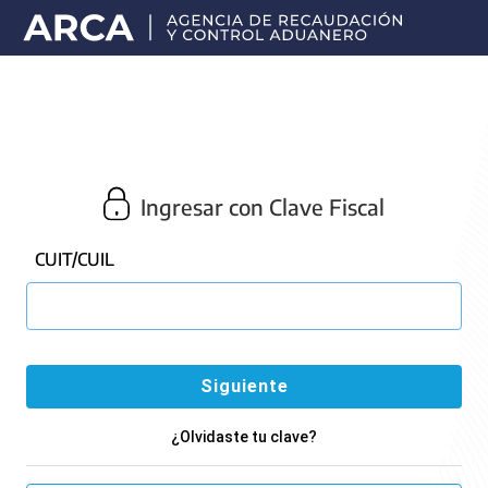
Portal
principal
de
ARCA
Ingresar con Clave Fiscal
CUIT/CUIL
¿Olvidaste tu clave?