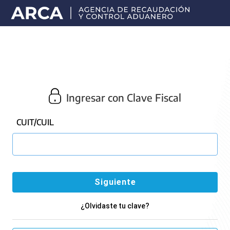
Portal
principal
de
ARCA
Ingresar con Clave Fiscal
CUIT/CUIL
¿Olvidaste tu clave?