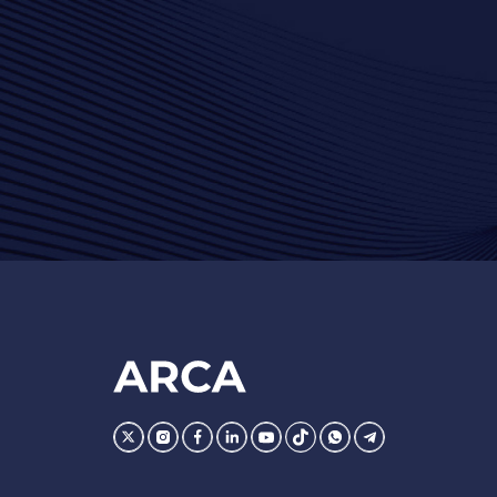
Footer
AFIP
Ir
Conocer
Visitar
Dirigirme
Navegar
Navegar
Whatsapp
Telegram
la
la
la
a
a
a
pagina
pagina
pagina
la
la
la