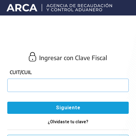
Portal
principal
de
ARCA
Ingresar con Clave Fiscal
CUIT/CUIL
¿Olvidaste tu clave?