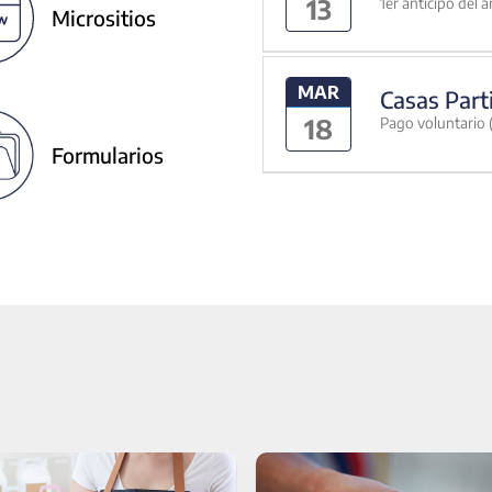
13
1er anticipo del 
Micrositios
MAR
Casas Part
18
Pago voluntario (
Formularios