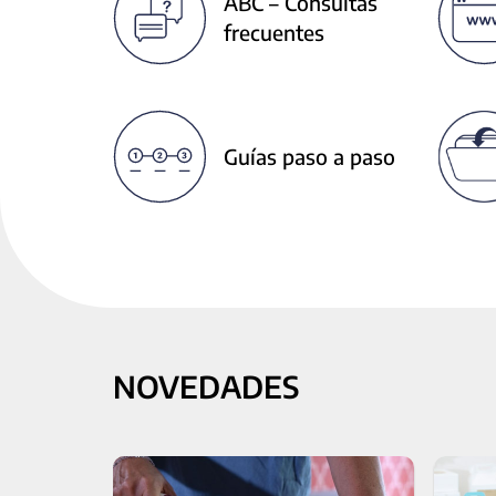
ABC – Consultas
next
frecuentes
buttons
to
change
the
displayed
Guías paso a paso
slide.
NOVEDADES