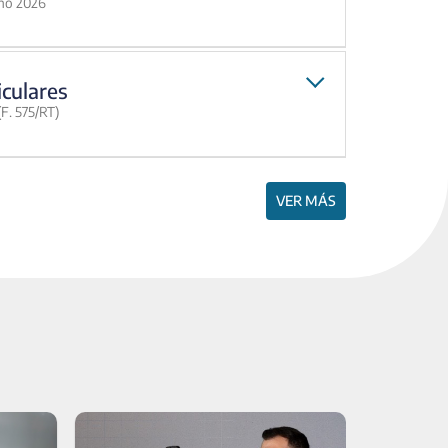
año 2026
iculares
F. 575/RT)
VER MÁS