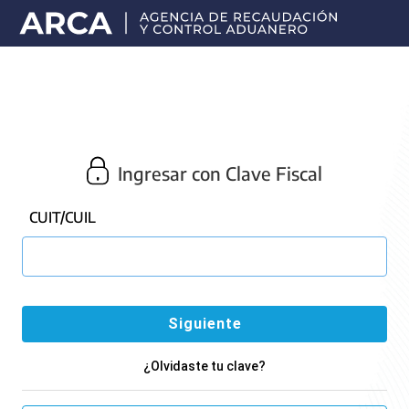
Portal
principal
de
ARCA
Ingresar con Clave Fiscal
CUIT/CUIL
¿Olvidaste tu clave?