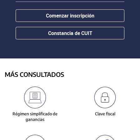
contenido.
or
hovering
Comenzar inscripción
the
mouse
pointer
Constancia de CUIT
over
images.
Use
the
tabs
or
MÁS CONSULTADOS
the
previous
and
next
buttons
to
Régimen simplificado de
Clave fiscal
change
ganancias
the
displayed