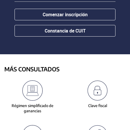
contenido.
or
hovering
Comenzar inscripción
the
mouse
pointer
Constancia de CUIT
over
images.
Use
the
tabs
or
MÁS CONSULTADOS
the
previous
and
next
buttons
to
Régimen simplificado de
Clave fiscal
change
ganancias
the
displayed