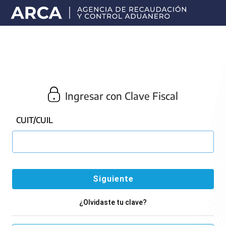
Portal
principal
de
ARCA
Ingresar con Clave Fiscal
CUIT/CUIL
¿Olvidaste tu clave?