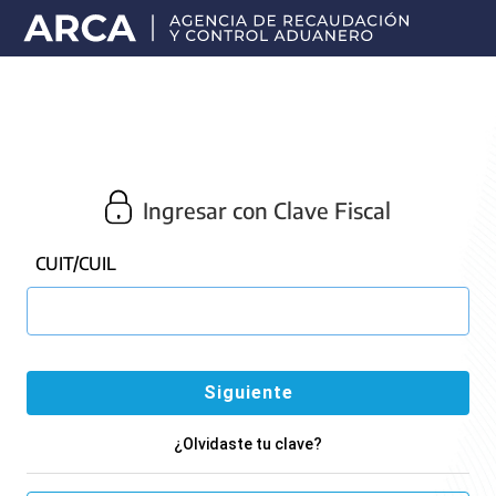
Portal
principal
de
ARCA
Ingresar con Clave Fiscal
CUIT/CUIL
¿Olvidaste tu clave?