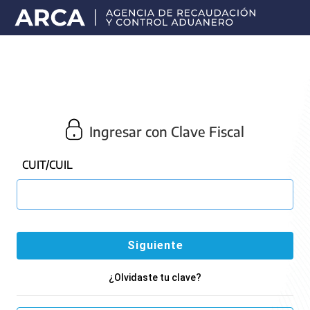
Portal
principal
de
ARCA
Ingresar con Clave Fiscal
CUIT/CUIL
¿Olvidaste tu clave?