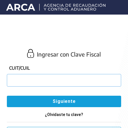
Portal
principal
de
ARCA
Ingresar con Clave Fiscal
CUIT/CUIL
¿Olvidaste tu clave?