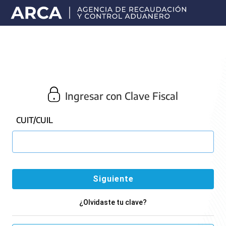
Portal
principal
de
ARCA
Ingresar con Clave Fiscal
CUIT/CUIL
¿Olvidaste tu clave?