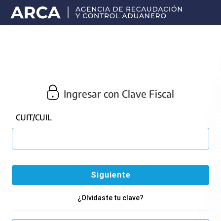
Portal
principal
de
ARCA
Ingresar con Clave Fiscal
CUIT/CUIL
¿Olvidaste tu clave?