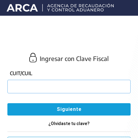
Portal
principal
de
ARCA
Ingresar con Clave Fiscal
CUIT/CUIL
¿Olvidaste tu clave?