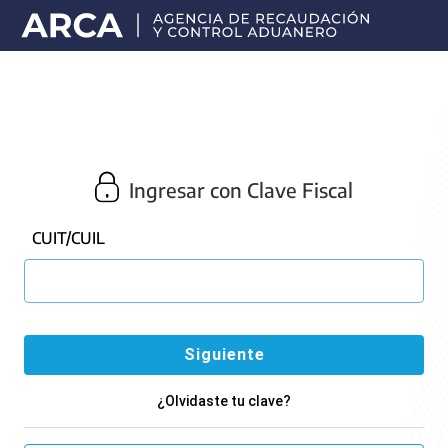
Portal
principal
de
ARCA
Ingresar con Clave Fiscal
CUIT/CUIL
¿Olvidaste tu clave?