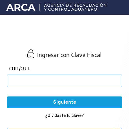
Portal
principal
de
ARCA
Ingresar con Clave Fiscal
CUIT/CUIL
¿Olvidaste tu clave?