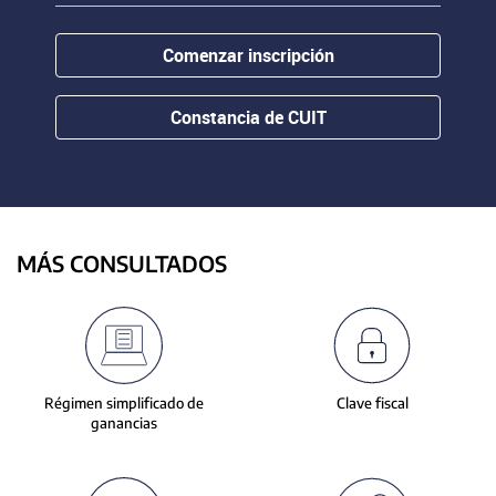
contenido.
or
hovering
Comenzar inscripción
the
mouse
pointer
Constancia de CUIT
over
images.
Use
the
tabs
or
MÁS CONSULTADOS
the
previous
and
next
buttons
to
Régimen simplificado de
Clave fiscal
change
ganancias
the
displayed