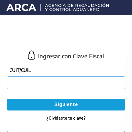
Portal
principal
de
ARCA
Ingresar con Clave Fiscal
CUIT/CUIL
¿Olvidaste tu clave?