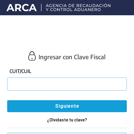
Portal
principal
de
ARCA
Ingresar con Clave Fiscal
CUIT/CUIL
¿Olvidaste tu clave?