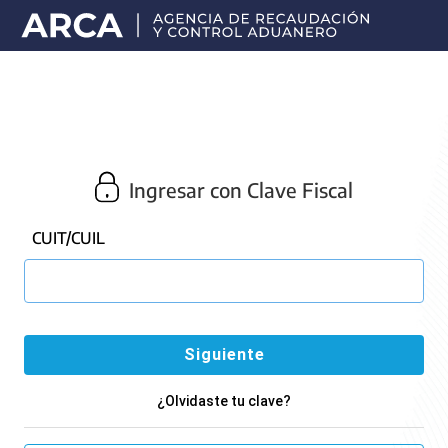
Portal
principal
de
ARCA
Ingresar con Clave Fiscal
CUIT/CUIL
¿Olvidaste tu clave?