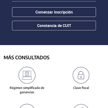
contenido.
or
hovering
Comenzar inscripción
the
mouse
pointer
Constancia de CUIT
over
images.
Use
the
tabs
or
MÁS CONSULTADOS
the
previous
and
next
buttons
to
Régimen simplificado de
Clave fiscal
change
ganancias
the
displayed