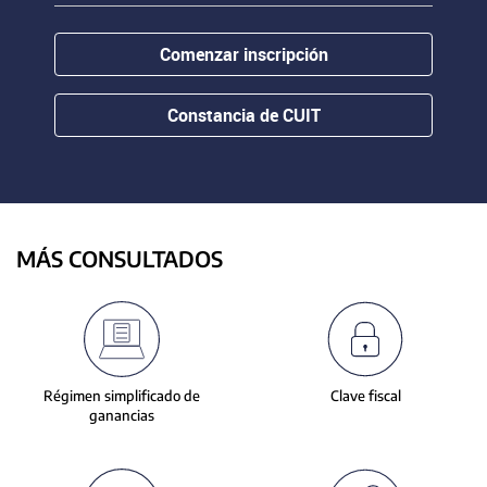
contenido.
or
hovering
Comenzar inscripción
the
mouse
pointer
Constancia de CUIT
over
images.
Use
the
tabs
or
MÁS CONSULTADOS
the
previous
and
next
buttons
to
Régimen simplificado de
Clave fiscal
change
ganancias
the
displayed