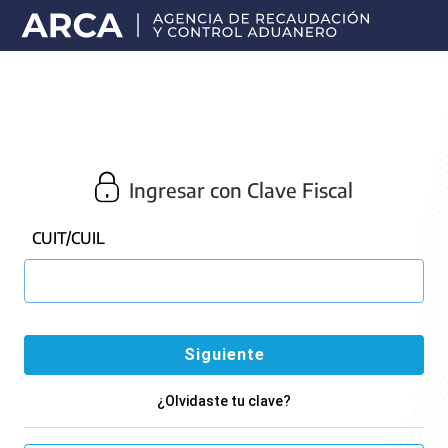
Portal
principal
de
ARCA
Ingresar con Clave Fiscal
CUIT/CUIL
¿Olvidaste tu clave?