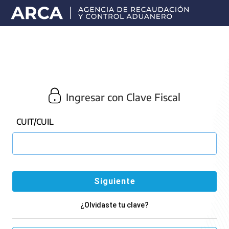
Portal
principal
de
ARCA
Ingresar con Clave Fiscal
CUIT/CUIL
¿Olvidaste tu clave?