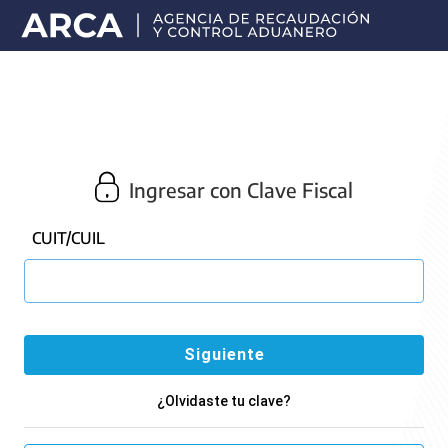
Portal
principal
de
ARCA
Ingresar con Clave Fiscal
CUIT/CUIL
¿Olvidaste tu clave?