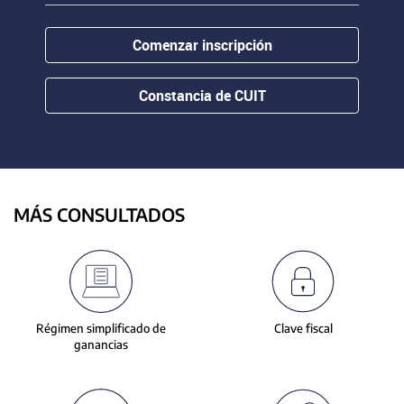
contenido.
or
hovering
Comenzar inscripción
the
mouse
pointer
Constancia de CUIT
over
images.
Use
the
tabs
or
MÁS CONSULTADOS
the
previous
and
next
buttons
to
Régimen simplificado de
Clave fiscal
change
ganancias
the
displayed