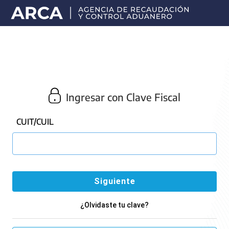
Portal
principal
de
ARCA
Ingresar con Clave Fiscal
CUIT/CUIL
¿Olvidaste tu clave?