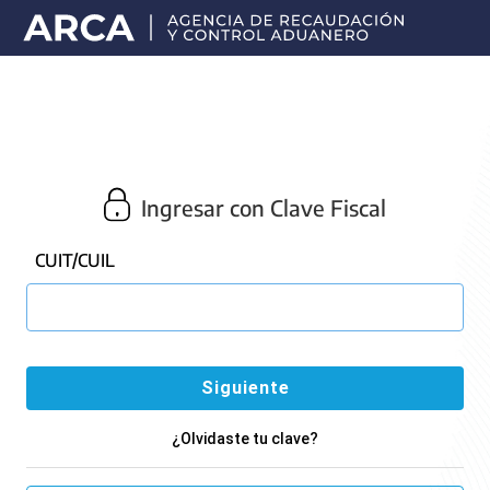
Portal
principal
de
ARCA
Ingresar con Clave Fiscal
CUIT/CUIL
¿Olvidaste tu clave?