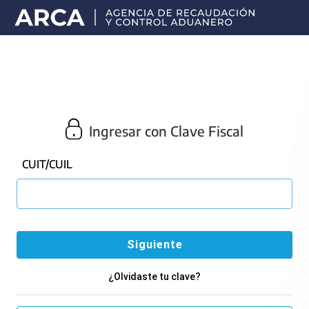
Portal
principal
de
ARCA
Ingresar con Clave Fiscal
CUIT/CUIL
¿Olvidaste tu clave?