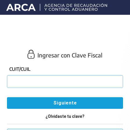
Portal
principal
de
ARCA
Ingresar con Clave Fiscal
CUIT/CUIL
¿Olvidaste tu clave?