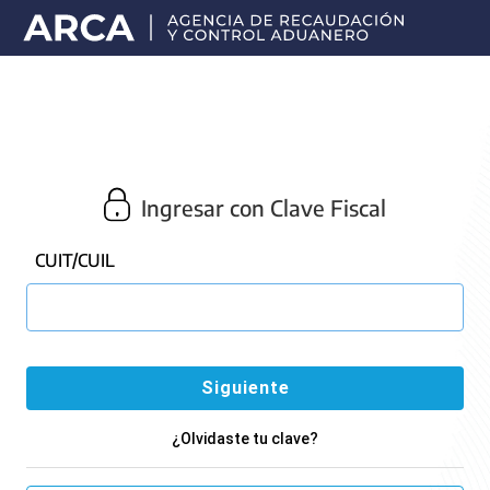
Portal
principal
de
ARCA
Ingresar con Clave Fiscal
CUIT/CUIL
¿Olvidaste tu clave?