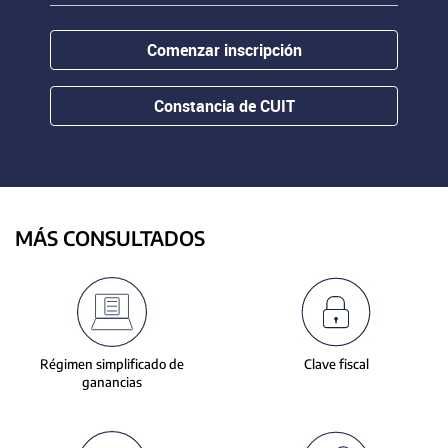
contenido.
or
hovering
Comenzar inscripción
the
mouse
pointer
Constancia de CUIT
over
images.
Use
the
tabs
or
MÁS CONSULTADOS
the
previous
and
next
buttons
to
Régimen simplificado de
Clave fiscal
change
ganancias
the
displayed