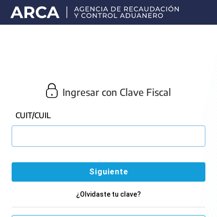
Portal
principal
de
ARCA
Ingresar con Clave Fiscal
CUIT/CUIL
¿Olvidaste tu clave?