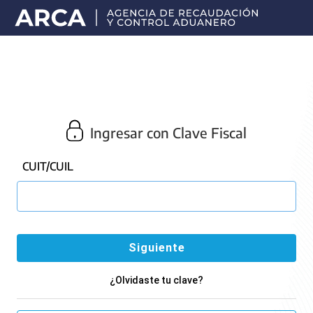
Portal
principal
de
ARCA
Ingresar con Clave Fiscal
CUIT/CUIL
¿Olvidaste tu clave?