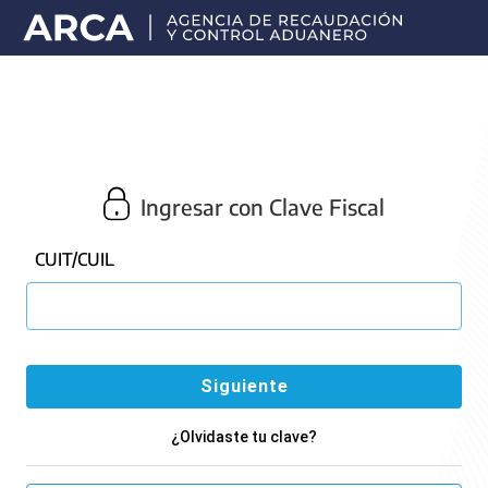
Portal
principal
de
ARCA
Ingresar con Clave Fiscal
CUIT/CUIL
¿Olvidaste tu clave?