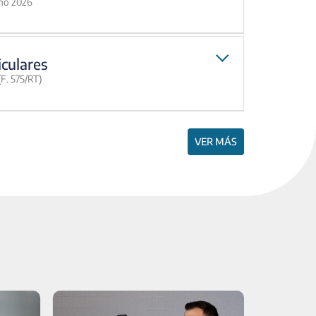
año 2026
iculares
F. 575/RT)
VER MÁS