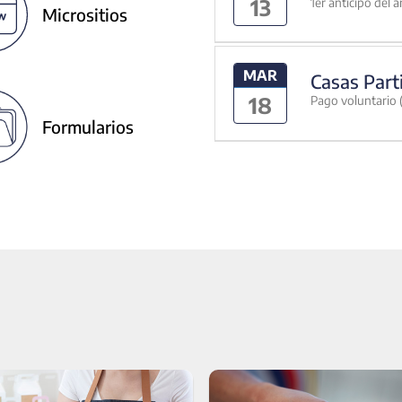
13
1er anticipo del 
Micrositios
MAR
Casas Part
18
Pago voluntario (
Formularios