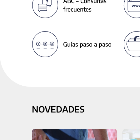
ABC – Consultas
next
frecuentes
buttons
to
change
the
displayed
Guías paso a paso
slide.
NOVEDADES