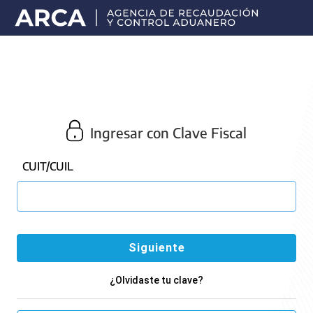
Portal
principal
de
ARCA
Ingresar con Clave Fiscal
CUIT/CUIL
¿Olvidaste tu clave?