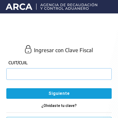
Portal
principal
de
ARCA
Ingresar con Clave Fiscal
CUIT/CUIL
¿Olvidaste tu clave?