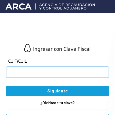
Portal
principal
de
ARCA
Ingresar con Clave Fiscal
CUIT/CUIL
¿Olvidaste tu clave?