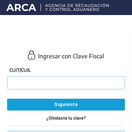
Portal
principal
de
ARCA
Ingresar con Clave Fiscal
CUIT/CUIL
¿Olvidaste tu clave?