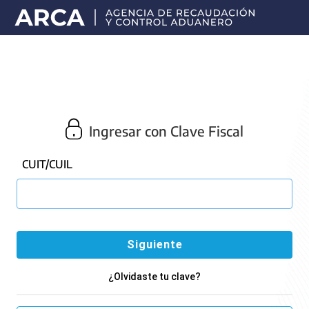
Portal
principal
de
ARCA
Ingresar con Clave Fiscal
CUIT/CUIL
¿Olvidaste tu clave?