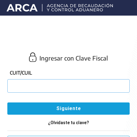
Portal
principal
de
ARCA
Ingresar con Clave Fiscal
CUIT/CUIL
¿Olvidaste tu clave?