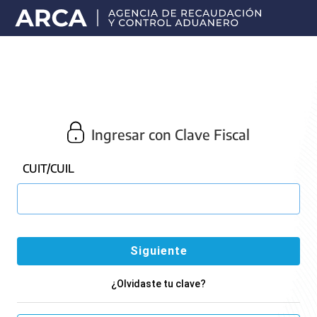
Portal
principal
de
ARCA
Ingresar con Clave Fiscal
CUIT/CUIL
¿Olvidaste tu clave?