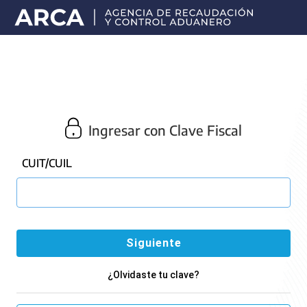
Portal
principal
de
ARCA
Ingresar con Clave Fiscal
CUIT/CUIL
¿Olvidaste tu clave?