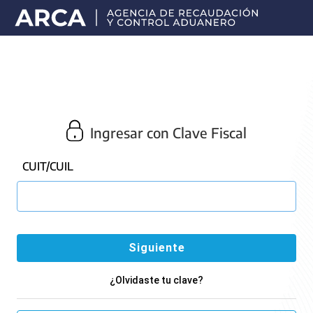
Portal
principal
de
ARCA
Ingresar con Clave Fiscal
CUIT/CUIL
¿Olvidaste tu clave?